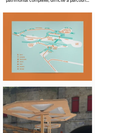
patrimonial complexe, difficile à parcourir, 
avec une identité visuelle encore peu 
affirmée.

Analyse

L’expérience du public nécessitait une 
meilleure orientation dans un espace 
fragmenté, tout en renforçant l’ancrage 
esthétique du festival dans son 
environnement.

Solution apportée

Création d’une identité visuelle contrastée 
et fluide, d’une signalétique inspirée de 
l’architecture du fort, et d’un mobilier 
intégrant un fil vert narratif et des touches 
vives pour rythmer les parcours.

Résultats

Une expérience de visite fluide, sensible et 
cohérente, au service de l’accessibilité, de 