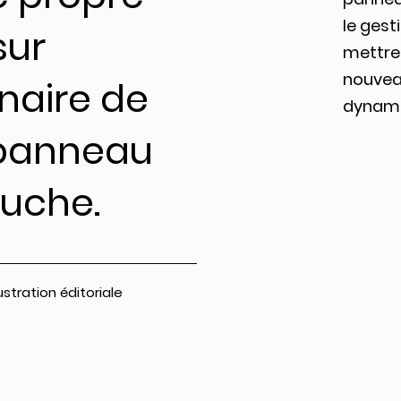
le gest
sur
mettre 
nouvea
nnaire de
dynami
 panneau
auche.
lustration éditoriale