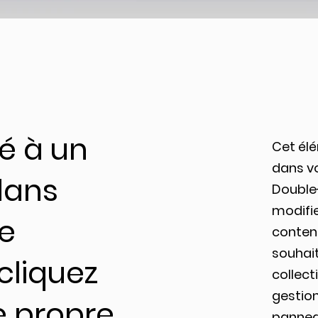
ié à un
Cet élé
dans vo
dans
Double-
modifie
de
contenu
souhait
cliquez
collect
gestio
e propre
pannea